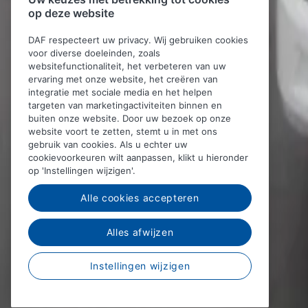
op deze website
DAF respecteert uw privacy. Wij gebruiken cookies
voor diverse doeleinden, zoals
websitefunctionaliteit, het verbeteren van uw
ervaring met onze website, het creëren van
integratie met sociale media en het helpen
targeten van marketingactiviteiten binnen en
buiten onze website. Door uw bezoek op onze
website voort te zetten, stemt u in met ons
gebruik van cookies. Als u echter uw
cookievoorkeuren wilt aanpassen, klikt u hieronder
op 'Instellingen wijzigen'.
© 2026 DAF
Alle cookies accepteren
Juridische kennisgeving
Privacyverklaring
Alles afwijzen
Algemene voorwaarden
DAF en cookies
Instellingen wijzigen
Nederlands
A PACCAR COMPANY
DRIVEN BY QUALITY