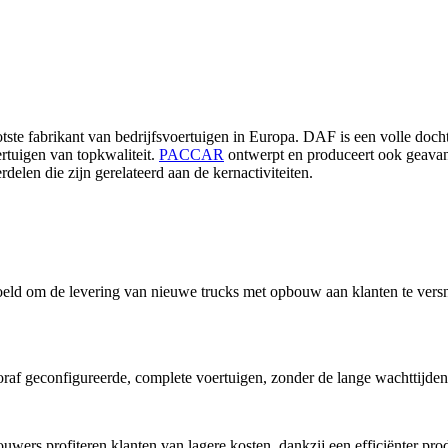
tste fabrikant van bedrijfsvoertuigen in Europa. DAF is een volle do
rtuigen van topkwaliteit.
PACCAR
ontwerpt en produceert ook geavance
rdelen die zijn gerelateerd aan de kernactiviteiten.
d om de levering van nieuwe trucks met opbouw aan klanten te versnel
af geconfigureerde, complete voertuigen, zonder de lange wachttijde
s profiteren klanten van lagere kosten, dankzij een efficiënter prod