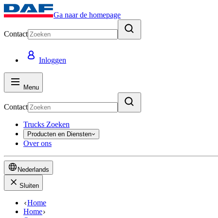
Ga naar de homepage
Contact
Inloggen
Menu
Contact
Trucks Zoeken
Producten en Diensten
Over ons
Nederlands
Sluiten
Home
Home