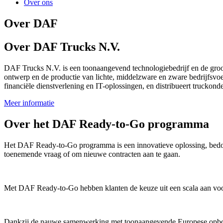
Over ons
Over DAF
Over DAF Trucks N.V.
DAF Trucks N.V. is een toonaangevend technologiebedrijf en de groo
ontwerp en de productie van lichte, middelzware en zware bedrijfsvoe
financiële dienstverlening en IT-oplossingen, en distribueert truckonde
Meer informatie
Over het DAF Ready-to-Go programma
Het DAF Ready-to-Go programma is een innovatieve oplossing, bedoel
toenemende vraag of om nieuwe contracten aan te gaan.
Met DAF Ready-to-Go hebben klanten de keuze uit een scala aan voor
Dankzij de nauwe samenwerking met toonaangevende Europese opbouwer