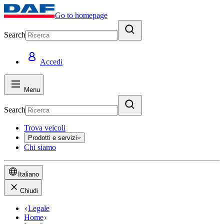
Go to homepage
Search
Accedi
Menu
Search
Trova veicoli
Prodotti e servizi
Chi siamo
Italiano
Chiudi
Legale
Home