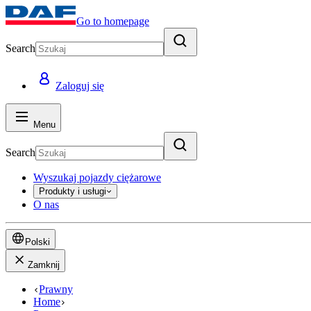
Go to homepage
Search
Zaloguj się
Menu
Search
Wyszukaj pojazdy ciężarowe
Produkty i usługi
O nas
Polski
Zamknij
Prawny
Home