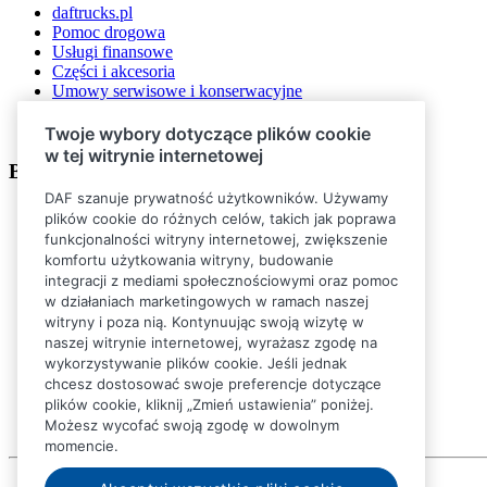
daftrucks.pl
Pomoc drogowa
Usługi finansowe
Części i akcesoria
Umowy serwisowe i konserwacyjne
Usługi połączone
Mój portal DAF
Twoje wybory dotyczące plików cookie
w tej witrynie internetowej
Bądź na bieżąco
DAF szanuje prywatność użytkowników. Używamy
plików cookie do różnych celów, takich jak poprawa
funkcjonalności witryny internetowej, zwiększenie
komfortu użytkowania witryny, budowanie
integracji z mediami społecznościowymi oraz pomoc
w działaniach marketingowych w ramach naszej
witryny i poza nią. Kontynuując swoją wizytę w
naszej witrynie internetowej, wyrażasz zgodę na
wykorzystywanie plików cookie. Jeśli jednak
chcesz dostosować swoje preferencje dotyczące
plików cookie, kliknij „Zmień ustawienia” poniżej.
Możesz wycofać swoją zgodę w dowolnym
momencie.
© 2026 DAF